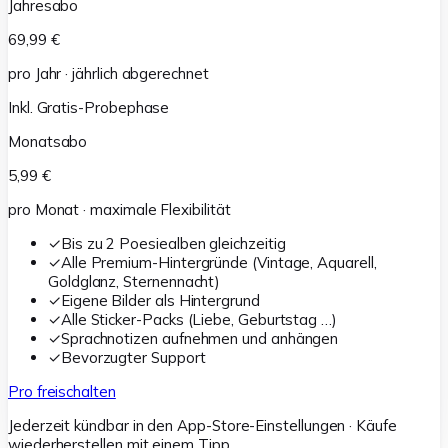
Jahresabo
69,99 €
pro Jahr · jährlich abgerechnet
Inkl. Gratis-Probephase
Monatsabo
5,99 €
pro Monat · maximale Flexibilität
✓
Bis zu 2 Poesiealben gleichzeitig
✓
Alle Premium-Hintergründe (Vintage, Aquarell,
Goldglanz, Sternennacht)
✓
Eigene Bilder als Hintergrund
✓
Alle Sticker-Packs (Liebe, Geburtstag …)
✓
Sprachnotizen aufnehmen und anhängen
✓
Bevorzugter Support
Pro freischalten
Jederzeit kündbar in den App-Store-Einstellungen · Käufe
wiederherstellen mit einem Tipp