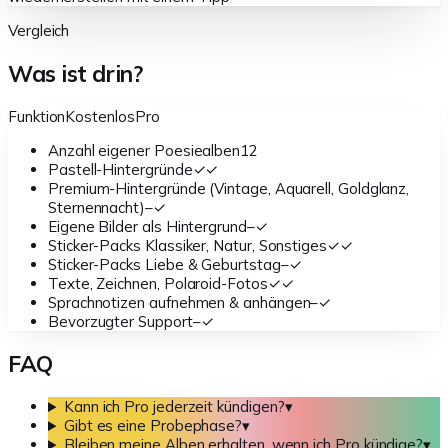
Vergleich
Was ist drin?
Funktion
Kostenlos
Pro
Anzahl eigener Poesiealben
1
2
Pastell-Hintergründe
✓
✓
Premium-Hintergründe (Vintage, Aquarell, Goldglanz,
Sternennacht)
–
✓
Eigene Bilder als Hintergrund
–
✓
Sticker-Packs Klassiker, Natur, Sonstiges
✓
✓
Sticker-Packs Liebe & Geburtstag
–
✓
Texte, Zeichnen, Polaroid-Fotos
✓
✓
Sprachnotizen aufnehmen & anhängen
–
✓
Bevorzugter Support
–
✓
FAQ
Kann ich Pro jederzeit kündigen?
▾
Gibt es eine Probephase?
▾
Bleiben meine Alben erhalten, wenn ich Pro kündige?
▾