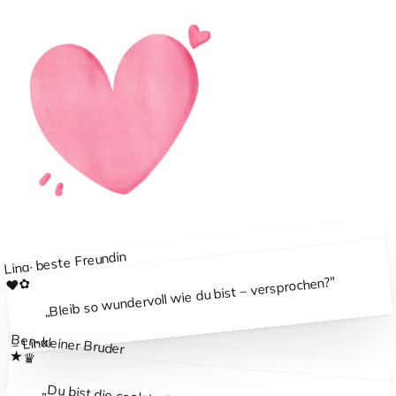
beste Freundin
·
Lina
"
Bleib so wundervoll wie du bist – versprochen?
✿
❤
„
Ben
·
Lina
kleiner Bruder
–
★
♛
„