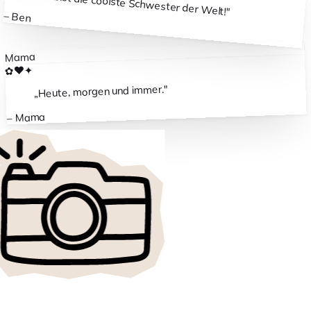
Du bist die coolste Schwester der Welt!
"
–
Ben
Mama
✦
❤
✿
"
Heute, morgen und immer.
„
Mama
–