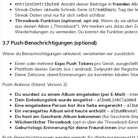
: Anzahl deiner Beiträge in
fremden
Alb
entriesContributed
Streak-Daten: aktuelle Schreib-Serie (
), Tag der l
streakDays
Streak-Daten sind nur für dich selbst sichtbar.
Throwback-Funktion (optional, opt-in):
Wenn du sie aktivie
aus deinen Alben („Throwback"). Wir merken uns dazu den Z
Wiederholungen zu vermeiden. Du kannst die Funktion jederze
3.7 Push-Benachrichtigungen (optional)
Wenn du Benachrichtigungen aktivierst, verarbeiten wir zusätzlich:
Einen oder mehrere
Expo Push Tokens
pro Gerät, ausgestell
Plattform deines Geräts (ios / android), Zeitpunkt der Registri
Deine Zeitzone, damit Erinnerungen zur korrekten lokalen St
Push-Anlässe (Stand: Version 2):
Du wurdest zu einem Album eingeladen (per E-Mail)
– int
Dein Einladungslink wurde eingelöst
–
albumLinkClaimed
Eine eingeladene Person hat ihre Seite eingereicht
–
albu
Ein versiegeltes Album wird heute enthüllt
–
albumReveal
Du hast ein Geschenk-Album bekommen
(für Geschenk-Emp
Wöchentlicher Throwback
(opt-in über die Throwback-Einst
Geburtstags-Erinnerung für deine Freund:innen
(nur wenn
Push-Benachrichtigungen werden niemals für Werbung eingesetzt. In