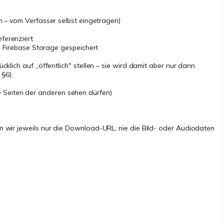
m – vom Verfasser selbst eingetragen)
eferenziert
in Firebase Storage gespeichert
klich auf „öffentlich" stellen – sie wird damit aber nur dann
 §6).
ie Seiten der anderen sehen dürfen)
n wir jeweils nur die Download-URL, nie die Bild- oder Audiodaten