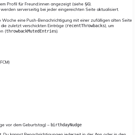
m Profil für Freund:innen angezeigt (siehe §6).
– werden serverseitig bei jeder eingereichten Seite aktualisiert.
ro Woche eine Push-Benachrichtigung mit einer zufälligen alten Seite
 die zuletzt verschickten Einträge (
), um
recentThrowbacks
n (
).
throwbackMutedEntries
(FCM)
age vor dem Geburtstag) –
birthdayNudge
 Du kannst Benachrichtigungen jederzeit in der App oder in den