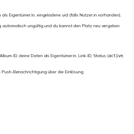
als Eigentümer:in, eingeladene uid (falls Nutzer:in vorhanden),
ung automatisch ungültig und du kannst den Platz neu vergeben
lbum-ID, deine Daten als Eigentümer:in, Link-ID, Status (
,
active
ne Push-Benachrichtigung über die Einlösung.