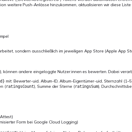
rsion weitere Push-Anlässe hinzukommen, aktualisieren wir diese List
empel
rbeitet, sondern ausschließlich im jeweiligen App Store (Apple App S
6), können andere eingeloggte Nutzer:innen es bewerten. Dabei verarb
mit: Bewerter-uid, Album-ID, Album-Eigentümer-uid, Sternzahl (1–5),
id}
n (
), Summe der Sterne (
), Durchschnittsb
ratingsCount
ratingsSum
Attest)
misierter Form bei Google Cloud Logging)