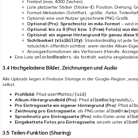
Freitext (max. 4000 Zeichen)
Liste platzierter Sticker (Sticker-ID, Position, Drehung, G
Format-Metadaten (Schriftart, -größe, -farbe, Tintenf
Optional: eine vom Nutzer gezeichnete PNG-Grafik
Optional (Pro): Sprachnotiz im m4a-Format
– wird i
Optional: bis zu 8 (Pro) bzw. 1 (Free) Foto(s) aus d
Optional: ein eigener Hintergrund für genau diese S
Sichtbarkeit (
):
Standardmäßig ist jede Se
visibility
tatsächlich öffentlich sichtbar, wenn der/die Album-Eige
Anzeigeinformationen des Verfassers (Handle, Anzeigena
Eine Liste
, die festhält, welche eingeladen
unlockedReaders
3.4 Hochgeladene Bilder, Zeichnungen und Audio
Alle Uploads liegen in Firebase Storage in der Google-Region „euro
selbst.
Profilbild:
Pfad
userPhotos/
{uid}
Album-Hintergrundbild (Pro):
Pfad
albumBackgrounds/…
Pro Eintragsseite ein eigener Hintergrund (Pro):
Pfad
alb
Zeichnung pro Eintragsseite:
als PNG unter
albumDrawing
Sprachnotiz pro Eintragsseite (Pro):
m4a-Datei unter
albu
Eingebettete Fotos pro Eintragsseite:
einzeln unter
album
3.5 Teilen-Funktion (Sharing)