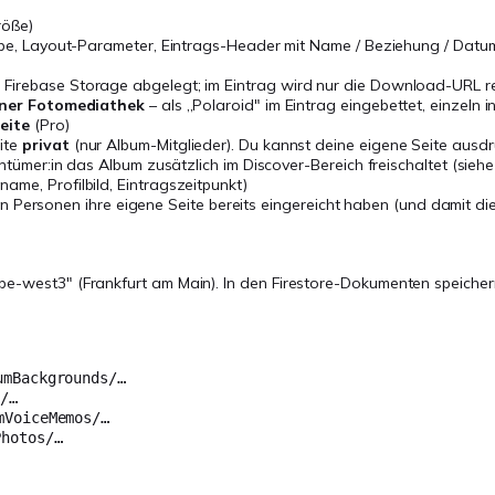
röße)
arbe, Layout-Parameter, Eintrags-Header mit Name / Beziehung / Datu
n Firebase Storage abgelegt; im Eintrag wird nur die Download-URL r
einer Fotomediathek
– als „Polaroid" im Eintrag eingebettet, einzeln 
eite
(Pro)
ite
privat
(nur Album-Mitglieder). Du kannst deine eigene Seite ausdrüc
ntümer:in das Album zusätzlich im Discover-Bereich freischaltet (siehe
me, Profilbild, Eintragszeitpunkt)
en Personen ihre eigene Seite bereits eingereicht haben (und damit d
pe-west3" (Frankfurt am Main). In den Firestore-Dokumenten speicher
umBackgrounds/…
s/…
mVoiceMemos/…
Photos/…