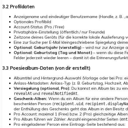
3.2 Profildaten
Anzeigename und eindeutiger Benutzername (Handle, z. B. „
Optionales Profilbild
Account-Status (Pro / Free)
Privatsphäre-Einstellung (öffentlich / nur Freunde)
Zeitzone deines Geräts (für die korrekte lokale Auslieferung 
Eine zur Suche per E-Mail kleingeschriebene Spiegelung deiner
Optional: Geburtsjahr (vierstellig)
– wird nur zur Anzeige a
Optional: Geburtstag (Tag und Monat)
– wenn du diese Fel
Felder jederzeit wieder leeren – damit ist die Erinnerungsfunkti
3.3 Poesiealbum-Daten (von dir erstellt)
Albumtitel und Hintergrund-Auswahl (Vorlage oder bei Pro: e
Anlass-Metadaten: Anlass-Typ (z. B. Geburtstag, Hochzeit, Ab
Versiegelung (optional, Pro):
Du kannst ein Album bis zu eine
und
.
revealAt
revealNotifiedAt
Geschenk-Alben:
Wenn du ein Album für eine andere Person er
beschenkten Person (
,
recipient.uid
recipient.displayN
der Enthüllung des Geschenks geht das Album in den Besitz de
Pro Account: maximal 1 (Free) bzw. 2 (Pro) gleichzeitige Alben
Pro Album führen wir Zähler: Anzahl eingereichter Seiten (
ent
Pro eingeladener Person eine Eintrags-Seite bestehend aus: