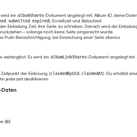
 wird ein
-Dokument angelegt mit: Album-ID, deine Daten 
albumShares
,
,
), Erstellzeit und Ablaufzeit
ned
submitted
expired
der Einladung Zeit, ihre Seite zu schreiben. Danach wird die Einlad
rückziehen – solange noch keine Seite eingereicht wurde
e Push-Benachrichtigung; bei Einreichung einer Seite ebenso
i weitergibst. Es wird ein
-Dokument angelegt mit: A
albumLinkShares
 Zeitpunkt der Einlösung (
,
). Du erhältst ei
claimedByUid
claimedAt
hn jederzeit deaktivieren
t-Daten
he §6)