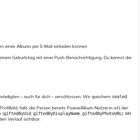
ilen eines Albums per E-Mail einladen können
deinem Geburtstag mit einer Push-Benachrichtigung. Du kannst die
eteiligten – auch für dich – verschlossen. Wir speichern
,
sealed
filbild, falls die Person bereits PoesieAlbum-Nutzer:in ist) der
 (
,
,
). Mit
giftedByUid
giftedByDisplayName
giftedByPhotoURL
en Verlauf sichtbar.