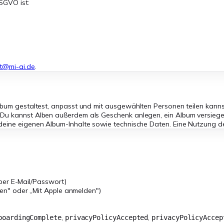
DSGVO ist:
t@mi-ai.de
.
lbum gestaltest, anpasst und mit ausgewählten Personen teilen kannst
 Du kannst Alben außerdem als Geschenk anlegen, ein Album versiege
deine eigenen Album-Inhalte sowie technische Daten. Eine Nutzung der
per E-Mail/Passwort)
en" oder „Mit Apple anmelden")
,
,
boardingComplete
privacyPolicyAccepted
privacyPolicyAccep