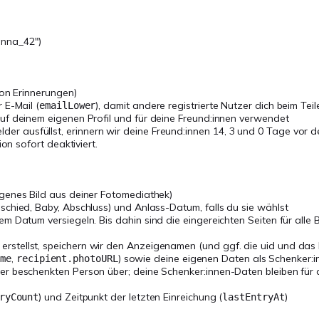
anna_42")
von Erinnerungen)
 E-Mail (
), damit andere registrierte Nutzer dich beim Te
emailLower
uf deinem eigenen Profil und für deine Freund:innen verwendet
der ausfüllst, erinnern wir deine Freund:innen 14, 3 und 0 Tage vor 
on sofort deaktiviert.
igenes Bild aus deiner Fotomediathek)
schied, Baby, Abschluss) und Anlass-Datum, falls du sie wählst
m Datum versiegeln. Bis dahin sind die eingereichten Seiten für alle B
stellst, speichern wir den Anzeigenamen (und ggf. die uid und das Pro
,
) sowie deine eigenen Daten als Schenker:in
ame
recipient.photoURL
r beschenkten Person über; deine Schenker:innen-Daten bleiben für d
) und Zeitpunkt der letzten Einreichung (
)
ryCount
lastEntryAt