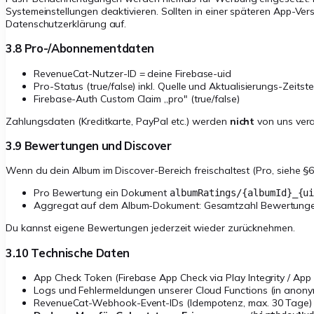
Systemeinstellungen deaktivieren. Sollten in einer späteren App-Ve
Datenschutzerklärung auf.
3.8 Pro-/Abonnementdaten
RevenueCat-Nutzer-ID = deine Firebase-uid
Pro-Status (true/false) inkl. Quelle und Aktualisierungs-Zeitst
Firebase-Auth Custom Claim „pro" (true/false)
Zahlungsdaten (Kreditkarte, PayPal etc.) werden
nicht
von uns vera
3.9 Bewertungen und Discover
Wenn du dein Album im Discover-Bereich freischaltest (Pro, siehe §
Pro Bewertung ein Dokument
albumRatings/
{albumId}_{u
Aggregat auf dem Album-Dokument: Gesamtzahl Bewertunge
Du kannst eigene Bewertungen jederzeit wieder zurücknehmen.
3.10 Technische Daten
App Check Token (Firebase App Check via Play Integrity / App 
Logs und Fehlermeldungen unserer Cloud Functions (in anony
RevenueCat-Webhook-Event-IDs (Idempotenz, max. 30 Tage)