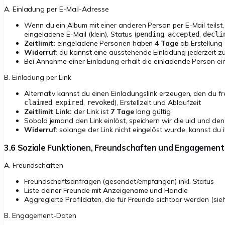
A. Einladung per E-Mail-Adresse
Wenn du ein Album mit einer anderen Person per E-Mail teilst,
eingeladene E-Mail (klein), Status (
,
,
pending
accepted
decli
Zeitlimit:
eingeladene Personen haben
4 Tage
ab Erstellung 
Widerruf:
du kannst eine ausstehende Einladung jederzeit zu
Bei Annahme einer Einladung erhält die einladende Person ein
B. Einladung per Link
Alternativ kannst du einen Einladungslink erzeugen, den du fre
,
,
), Erstellzeit und Ablaufzeit
claimed
expired
revoked
Zeitlimit Link:
der Link ist
7 Tage
lang gültig
Sobald jemand den Link einlöst, speichern wir die uid und den
Widerruf:
solange der Link nicht eingelöst wurde, kannst du i
3.6 Soziale Funktionen, Freundschaften und Engagemen
A. Freundschaften
Freundschaftsanfragen (gesendet/empfangen) inkl. Status
Liste deiner Freunde mit Anzeigename und Handle
Aggregierte Profildaten, die für Freunde sichtbar werden (sie
B. Engagement-Daten