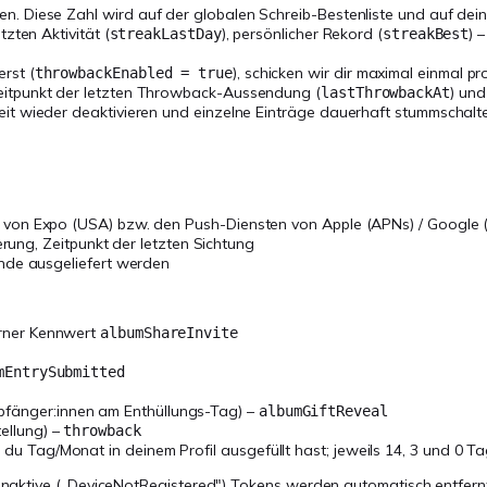
en. Diese Zahl wird auf der globalen Schreib-Bestenliste und auf deine
etzten Aktivität (
), persönlicher Rekord (
) 
streakLastDay
streakBest
rst (
), schicken wir dir maximal einmal p
throwbackEnabled = true
eitpunkt der letzten Throwback-Aussendung (
) und
lastThrowbackAt
it wieder deaktivieren und einzelne Einträge dauerhaft stummschalte
t von Expo (USA) bzw. den Push-Diensten von Apple (APNs) / Google 
erung, Zeitpunkt der letzten Sichtung
unde ausgeliefert werden
erner Kennwert
albumShareInvite
mEntrySubmitted
fänger:innen am Enthüllungs-Tag) –
albumGiftReveal
ellung) –
throwback
 du Tag/Monat in deinem Profil ausgefüllt hast; jeweils 14, 3 und 0 T
aktive („DeviceNotRegistered") Tokens werden automatisch entfernt.